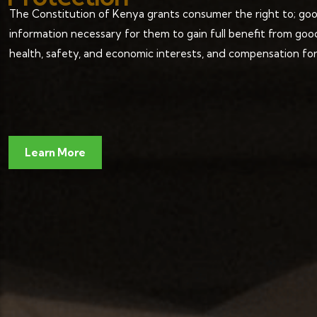
The Constitution of Kenya grants consumer the right to; good
information necessary for them to gain full benefit from good
health, safety, and economic interests, and compensation for l
Learn More